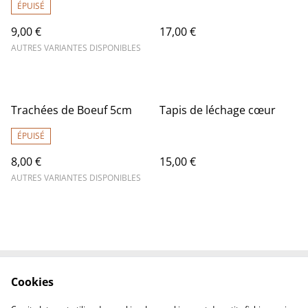
ÉPUISÉ
9,00 €
17,00 €
AUTRES VARIANTES DISPONIBLES
Trachées de Boeuf 5cm
Tapis de léchage cœur
ÉPUISÉ
8,00 €
15,00 €
AUTRES VARIANTES DISPONIBLES
Cookies
Contactez-nous
Conditions
Politique de
Politique de cookies