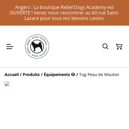
Angers : La boutique Rebel Dogs Academy est
OUVERTE ! Venez nous rencontrer au 60 rue Saint-
Lazare pour tous vos besoins canins.
Accueil
/
Produits
/
Équipements 🐶
/
Tug Peau de Mouton