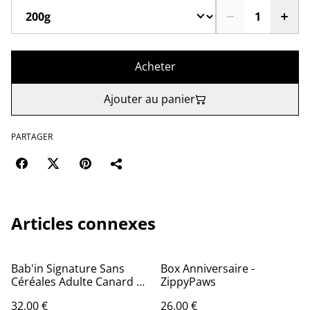
Acheter
Ajouter au panier
PARTAGER
Articles connexes
Bab'in Signature Sans
Box Anniversaire -
Céréales Adulte Canard –
ZippyPaws
Croquettes pour chiens
32,00 €
26,00 €
adultes