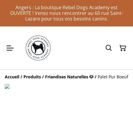
Angers : La boutique Rebel Dogs Academy est
OUVERTE ! Venez nous rencontrer au 60 rue Saint-
Lazare pour tous vos besoins canins.
Accueil
/
Produits
/
Friandises Naturelles 🐶
/
Palet Pur Boeuf