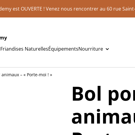
demy est OUVERTE ! Venez nous rencontrer au 60 rue Saint-
emy
s
Friandises Naturelles
Équipements
Nourriture
 animaux – « Porte-moi ! »
Bol po
animau