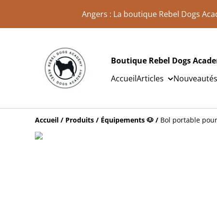
Angers : La boutique Rebel Dogs Aca
Boutique Rebel Dogs Acad
Accueil
Articles
Nouveauté
Accueil
/
Produits
/
Équipements 🐶
/
Bol portable pour