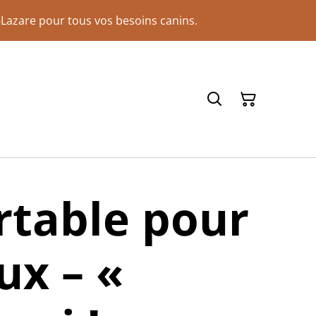
Lazare pour tous vos besoins canins.
rtable pour
x – «