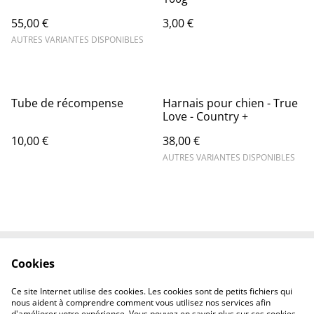
55,00 €
3,00 €
AUTRES VARIANTES DISPONIBLES
Tube de récompense
Harnais pour chien - True
Love - Country +
10,00 €
38,00 €
AUTRES VARIANTES DISPONIBLES
Cookies
Contactez-nous
Conditions
Politique de
Politique de cookies
Ce site Internet utilise des cookies. Les cookies sont de petits fichiers qui
confidentialité
nous aident à comprendre comment vous utilisez nos services afin
d'améliorer votre expérience. Vous pouvez en savoir plus sur ces cookies